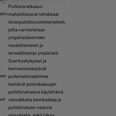
estelmä
Putkistoratkaisut
attu
mahdollistavat tehokkaat
ilmanpuhdistustoimenpiteet,
joilla varmistetaan
ympäristönormien
n
noudattaminen ja
terveellisempi ympäristö.
Suorituskykyiset ja
korroosionkestävät
een
putkimateriaalimme
kestävät poistokaasujen
puhdistuksessa käytettäviä
set
voimakkaita kemikaaleja ja
puhdistuksen vaativia
olosuhteita, mikä takaa