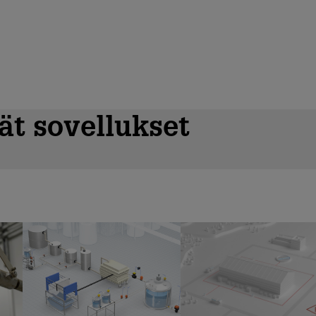
vät sovellukset
Erityisjäte
Maanalainen