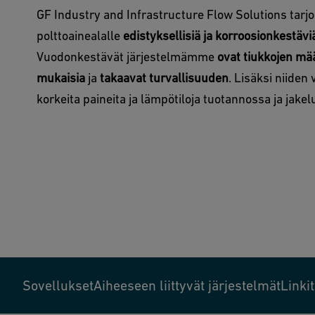
GF Industry and Infrastructure Flow Solutions tarj
polttoainealalle
edistyksellisiä ja korroosionkestävi
Vuodonkestävät järjestelmämme
ovat tiukkojen mä
mukaisia
ja
takaavat turvallisuuden
. Lisäksi niide
korkeita paineita ja lämpötiloja tuotannossa ja jake
Sovellukset
Aiheeseen liittyvät järjestelmät
Linkit