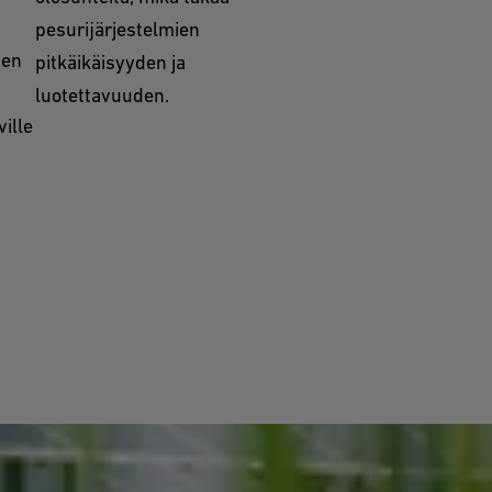
pesurijärjestelmien
den
pitkäikäisyyden ja
luotettavuuden.
ille