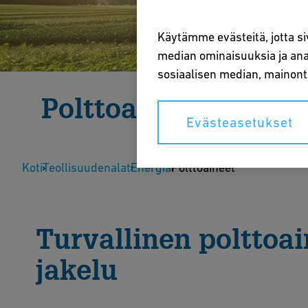
Käytämme evästeitä, jotta si
median ominaisuuksia ja anal
sosiaalisen median, mainon
Polttoaineet
Evästeasetukset
Turvallisten, tehokkaiden ja luotettavien ratkaisuj
Koti
Teollisuudenalat
Energia
Polttoaineet
Ota yhteyttä asiantuntijaan
Tila
Turvallinen polttoa
jakelu