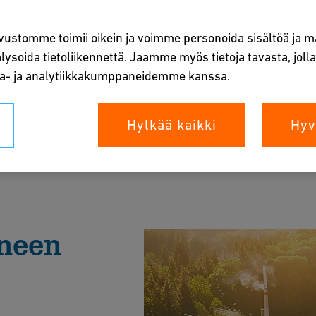
vustomme toimii oikein ja voimme personoida sisältöä ja ma
ysoida tietoliikennettä. Jaamme myös tietoja tavasta, jol
ta- ja analytiikkakumppaneidemme kanssa.
Hylkää kaikki
Hyv
en varmistaminen polttoainealalla.
a uutistiedotteet
ineen