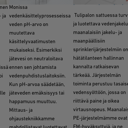
palontorjuntajärj
inen
Monissa
Tulipalon sattuessa turv
 ja
vedenkäsittelyprosesseissa
ja luotettava vedenjakelu
veden pH-arvo on
maanalaisiin jakelu- ja
muutettava
maanpäällisiin
käsittelyvaatimusten
sprinklerijärjestelmiin o
mukaiseksi. Esimerkiksi
hätätilanteen hallinnan
jätevesi on neutraloitava
kannalta ratkaisevan
issä
ennen sen johtamista
tärkeää. Järjestelmän
oi
vedenpuhdistuslaitoksiin.
toiminta perustuu tasais
Kun pH-arvoa säädetään,
vedensyöttöön, jossa on
lle
jäteveden emäksisyys tai
riittävä paine ja oikea
happamuus muuttuu.
virtausnopeus. Maanalai
Mittaus- ja
PE-järjestelmämme ovat
ohjaustekniikkamme
FM-hyväksyttyjä, ja ne
mahdollistavat luotettavat