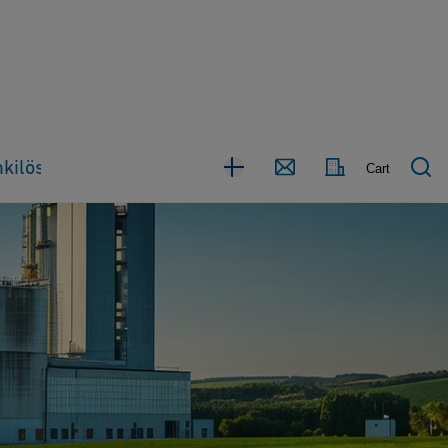
Ota
kilöstö
Maa
Cart
yhteyttä