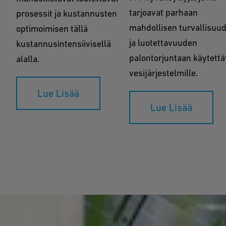
tarjoavat parhaan
prosessit ja kustannusten
mahdollisen turvallisuu
optimoimisen tällä
ja luotettavuuden
kustannusintensiivisellä
palontorjuntaan käytettäv
alalla.
vesijärjestelmille.
Lue Lisää
Lue Lisää