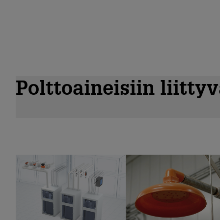
Polttoaineisiin liitty
Kemikaalien
Hätäsuihkut