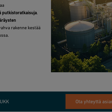
oaa
ä putkistoratkaisuja
.
äräysten
n vahva rakenne kestää
lussa.
UKK
Ota yhteyttä asia