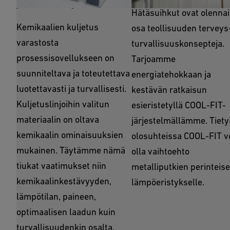
jakelu/kuljetus
Hätäsuihkut ovat olenna
Kemikaalien kuljetus
osa teollisuuden terveys-
varastosta
turvallisuuskonsepteja.
prosessisovellukseen on
Tarjoamme
suunniteltava ja toteutettava
energiatehokkaan ja
luotettavasti ja turvallisesti.
kestävän ratkaisun
Kuljetuslinjoihin valitun
esieristetyllä COOL-FIT-
materiaalin on oltava
järjestelmällämme. Tiety
kemikaalin ominaisuuksien
olosuhteissa COOL-FIT v
mukainen. Täytämme nämä
olla vaihtoehto
tiukat vaatimukset niin
metalliputkien perinteise
kemikaalinkestävyyden,
lämpöeristykselle.
lämpötilan, paineen,
optimaalisen laadun kuin
turvallisuudenkin osalta.