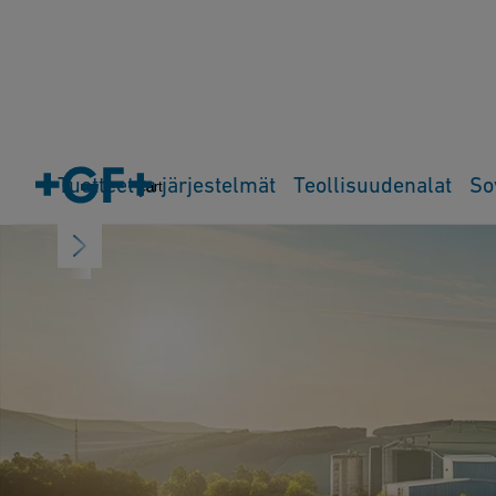
Tuotteet ja järjestelmät
Teollisuudenalat
So
Cart