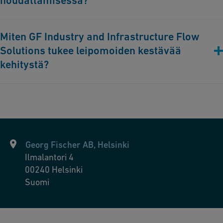
noudattamisessa?
Ehdottomasti. Korroosiovapaat ja helposti puhdistettavat
Miten GF Industry and Infrastructure Flow
putkistomme varmistavat, että leipomot täyttävät tiukat
Solutions tukee leipomoiden kestävää
hygieniavaatimukset, estävät kontaminaation voivat taata
lopputuotteiden erinomaisen laadun.
kehitystä?
Ratkaisumme on suunniteltu vähentämään energiankulutusta ja
ylläpitokustannuksia ja varmistamaan samalla tehokas
jätevesien hallinta ja kestävä toiminta, joka on vastaa
ympäristömääräyksiä ja kestävän kehityksen tavoitteita.
Georg Fischer AB, Helsinki
Ilmalantori 4
00240
Helsinki
Suomi