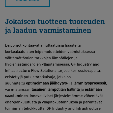
Jokaisen tuotteen tuoreuden
ja laadun varmistaminen
Leipomot kohtaavat ainutlaatuisia haasteita
korkealaatuisten leipomotuotteiden valmistuksessa
välttämättömien tarkkojen lämpötilojen ja
hygieniastandardien ylläpitämisessä. GF Industry and
Infrastructure Flow Solutions tarjoaa korroosiovapaita,
eristettyjä putkistoratkaisuja, jotka on
suunniteltu
optimoimaan jäähdytys-
ja
lämmitysprosessit
,
varmistamaan
tasainen lämpötilan hallinta
ja
estämään
saastuminen
. Innovatiiviset järjestelmämme vähentävät
energiankulutusta ja ylläpitokustannuksia ja parantavat
toiminnan tehokkuutta. GF Industry and Infrastructure