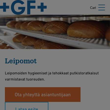
Cart
Leipomot
Leipomoiden hygieeniset ja tehokkaat putkistoratkaisut
varmistavat tuoreuden.
Ota yhteyttä asiantuntijaan
Lataa esite