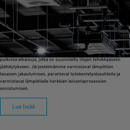
Huonejäähdytys
Huonejäähdytys on olennaista miellyttävän ja valvotun
ympäristön ylläpitämiseksi leipomoiden tuotantotiloissa. GF
Industry and Infrastructure Flow Solutions tarjoaa kestäviä
putkistoratkaisuja, jotka on suunniteltu tilojen tehokkaaseen
jäähdytykseen. Järjestelmämme varmistavat lämpötilan
tasaisen jakautumisen, parantavat työskentelyolosuhteita ja
varmistavat lämpötilalle herkkien leivontaprosessien
onnistumisen.
Lue lisää