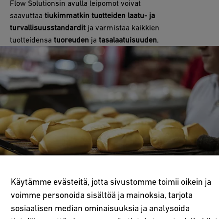
Flow Solutionsin avulla leipomot voivat
saavuttaa
tiukimmatkin tuotteiden laatu- ja
turvallisuusstandardit
ja varmistaa kaikkien
tuotteidensa
tuoreuden
ja
tasalaatuisuuden
.
Käytämme evästeitä, jotta sivustomme toimii oikein ja
voimme personoida sisältöä ja mainoksia, tarjota
sosiaalisen median ominaisuuksia ja analysoida