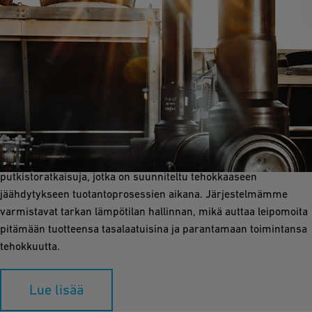
Prosessijäähdytys
Prosessijäähdytys olennainen osa leipomotuotteiden laadun ja
tasalaatuisuuden varmistamista. GF Industry and Infrastructure
Flow Solutions tarjoaa luotettavia, korroosiovapaita
putkistoratkaisuja, jotka on suunniteltu tehokkaaseen
jäähdytykseen tuotantoprosessien aikana. Järjestelmämme
varmistavat tarkan lämpötilan hallinnan, mikä auttaa leipomoita
pitämään tuotteensa tasalaatuisina ja parantamaan toimintansa
tehokkuutta.
Lue lisää