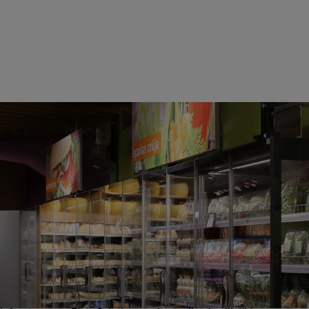
Jäähdytys
Kylmäjärjestelmät ovat ratkaisevan tärkeitä leipomoiden
käyttämien raaka-aineiden ja valmiiden tuotteiden
säilyttämisessä optimaalisissa lämpötiloissa. GF Industry and