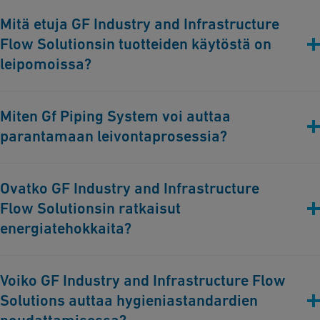
Mitä etuja GF Industry and Infrastructure
Flow Solutionsin tuotteiden käytöstä on
leipomoissa?
GF Industry and Infrastructure Flow Solutions tarjoaa
Miten Gf Piping System voi auttaa
korroosiovapaita, esieristettyjä putkistoratkaisuja, jotka
parantamaan leivontaprosessia?
varmistavat tehokkaan jäähdytyksen ja lämmityksen, estävät
saastumisen ja vähentävät energiankulutusta, optimoivat
leivontaprosessin ja ylläpitävät korkealaatuisia standardeja.
Järjestelmämme ylläpitävät tarkkaa lämpötilan säätöä taikinan
Ovatko GF Industry and Infrastructure
valmistuksen ja leivonnan aikana, varmistavat hygienian
Flow Solutionsin ratkaisut
tehokkaiden paikallaan pesujärjestelmän avulla ja tarjoavat
luotettavan vedenkäsittelyn, mikä on välttämätöntä tasa- ja
energiatehokkaita?
korkealaatuisten leipomotuotteiden valmistamiseksi.
Kyllä, esieristetyt putkistojärjestelmämme, kuten
COOL-
Voiko GF Industry and Infrastructure Flow
FIT
vähentävät merkittävästi energiankulutusta perinteisiin
Solutions auttaa hygieniastandardien
järjestelmiin verrattuna ja parantavat toiminnan yleistä
tehokkuutta ja kestävyyttä.