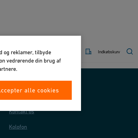
Kontakt
Land
ld og reklamer, tilbyde
Indkøbskurv
os
tion vedrørende din brug af
rtnere.
ccepter alle cookies
Kontakt os
Kontakt os
Kolofon