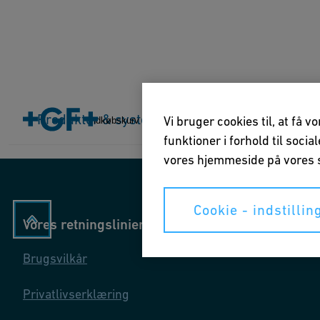
Home
Produkter & systemer
Produkter & systemer
Brancher
Applikatio
Vi bruger cookies til, at få 
Indkøbskurv
funktioner i forhold til soci
vores hjemmeside på vores s
Cookie - indstillin
Vores retningslinier
Brugsvilkår
Privatlivserklæring