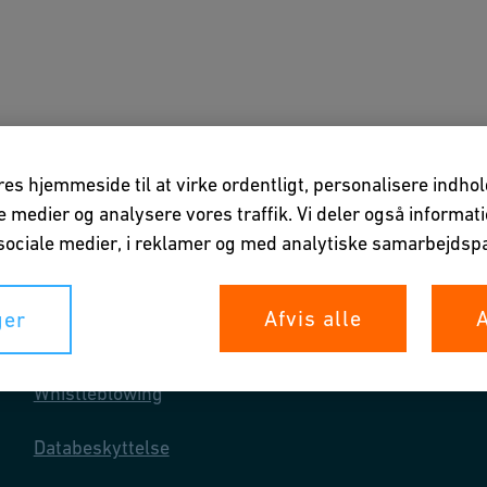
ner
Downloads & Værktøjer
Om os
vores hjemmeside til at virke ordentligt, personalisere indho
ale medier og analysere vores traffik. Vi deler også informa
ociale medier, i reklamer og med analytiske samarbejdspa
Afvis alle
A
ger
Dine rettigheder
Whistleblowing
Databeskyttelse