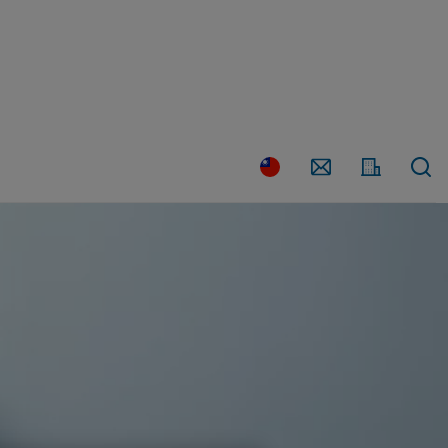
請
聯
國
繫
家
我
們