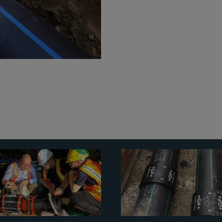
我們在每個步驟都提供專案支
我們提供修護、維護和恢復
所
受干擾。對於水利機構來說，
值得注意的是，在水主管道翻
透過我們的
NeoFlow
解決方案
Plus
——設計為多功能、靈活
（Non-Destructive T
未來的使用。
壓力調節，從而降低必要的維
進運作效率同時降低成本。
期間採用，以獲取關於管道系
本的增加。
於管道和管道元件焊接的基本
我們經驗豐富的解決方案包含
除了壓力管理外，我們的解決
您防止您的水利網絡受損
，擁
可持續水管理。
為運輸、配送管道和宅地連接
援。我們的定制團隊專注於您
替代品減輕了工程師的人力密
案，開發定製零部件以完善系
並延長了運作壽命。
別化諮詢和現場預製服務。