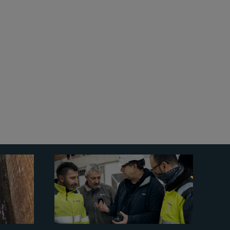
援
，讓業主和計劃者能夠專注在日常業務上而不
有類型管道的解決方案。
MULTI/JOINT® 3000
管道系統的完整性至關重要。
超音波無損檢測
新中，該系統能夠利用無需挖掘的技術強化管網
，我們提供在任何流動條件下非常精確且穩定的
和寬容差，提供符合您需求的理想解決方案，增
esting）提供安裝點的測試選項，而管道狀況評估可在運作
修活動、增加資產壽命，並防止漏失和計劃外成
統狀態的實際資料。指導課程可以幫助您傳授關
知識，以及對環縫和電熔的深入了解。
我們幫助
了常見管道材料的爆裂和漏水，促進成本效率和
方案還擁有耐用、抗腐蝕的模塊化聚乙烯元件，
有訓練有素且合格的安裝人員並為您提供現場支
建立可靠連接。此外，這些解決方案相對於金屬
的個別需求和應用，為您打造度身定制的解決方
集型安裝，提供輕量化的塑料選擇，最小維護，
統或在小批量生產中製作特殊解決方案，提供個