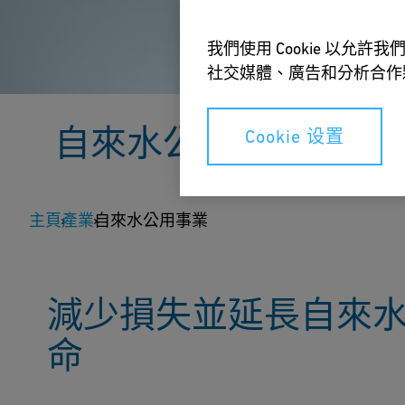
我們使用 Cookie 以
社交媒體、廣告和分析合作
自來水公用事業
Cookie 设置
高效耐用的自來水管網在創建可持續未來中扮演
主頁
龍頭的水流暢通。
產業
自來水公用事業
諮詢專家
解決自來水損失問題
減少損失並延長自來
命