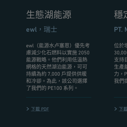
生態湖能源
穩
ewl，瑞士
PT.
ewl（能源水卢塞恩）優先考
位於坦
慮減少化石燃料以實施 2050
30,
能源戰略。他們利用低溫熱
支持目
網格的天然湖泊能源，可可
生產
持續為約 7,000 戶提供供暖
力，P
和冷卻。為此，該公司選擇
我們
了我們的 PE100 系列。
下載 PDF
下載