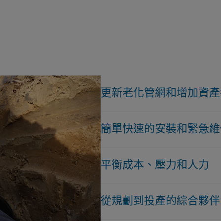
更新老化管網和增加資產
由於老化基礎建設系統的腐蝕
簡單快速的安裝和緊急維
垢，導致減少水流量和飲用水
些基礎設施，在我們的管網中
當水管裂開導致水漏時，有效
平衡成本、壓力和人力
年來建造的老化管線使用不同
ELGEF Plus
，一種聚乙烯解決
性。簡便的安裝和可靠的功能
方面發揮著關鍵作用。該模塊
保護您的水管網免受過高壓力
推力塊這樣的傳統方法耗時。
從規劃到投產的綜合夥伴
網路安全高效地安裝。ELGEF P
具成本效益的漏失管理活動。
也是必不可少的。
長至至少100年，同時保持無
更多是由於持續的壓力波動，