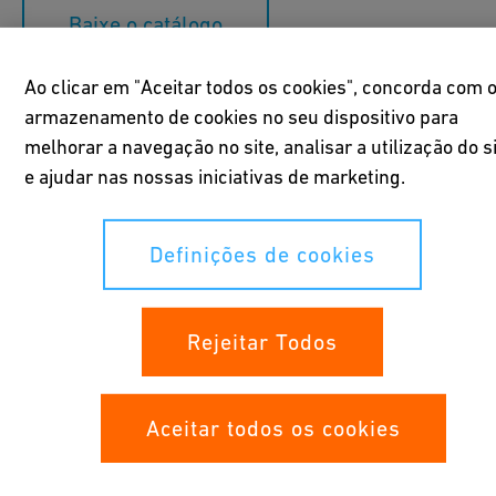
Baixe o catálogo
Ao clicar em "Aceitar todos os cookies", concorda com 
Parceiros na execução do
armazenamento de cookies no seu dispositivo para
melhorar a navegação no site, analisar a utilização do s
projeto
e ajudar nas nossas iniciativas de marketing.
Com as Soluções Especializadas, a GF Industry and
Definições de cookies
Infrastructure Flow Solutions apoia o projeto e a instalação de
sistemas de tubulação de plástico de última geração, para que
os proprietários e planejadores possam se concentrar em seus
negócios diários sem interrupção. A GF Industry and
Rejeitar Todos
Infrastructure Flow Solutions está presente em todas as etapas
do processo, desde o suporte ao planejamento de novos
projetos até o teste das condições de sistemas antigos.
Aceitar todos os cookies
A GF Industry and Infrastructure Flow Solutions e suas