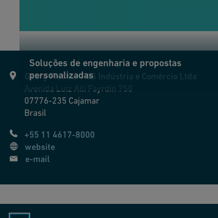
Soluções de engenharia e propostas
personalizadas
Georg Fischer FGS Indústria e Comércio Ltda
Avenida Luiz Alli Fayrdin 750
07776-235
Cajamar
Brasil
+55 11 4617-8000
website
e-mail