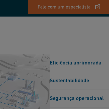
Fale com um especialista
Eficiência aprimorada
Soluções de tubulação duráveis
Sustentabilidade
energia e o desempenho do sist
renovável.
Nossas soluções inovadoras de
Segurança operacional
em direção à energia sustentáv
setores, incluindo energia ren