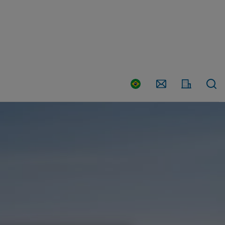
País
Contato