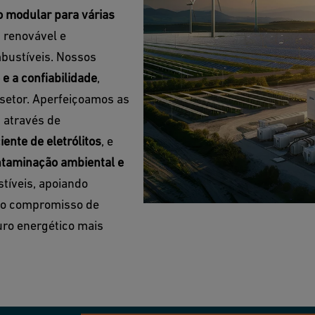
o modular para várias
 renovável e
bustíveis. Nossos
e a confiabilidade
,
setor. Aperfeiçoamos as
 através de
ciente de eletrólitos
, e
ntaminação ambiental e
tíveis, apoiando
s o compromisso de
uro energético mais