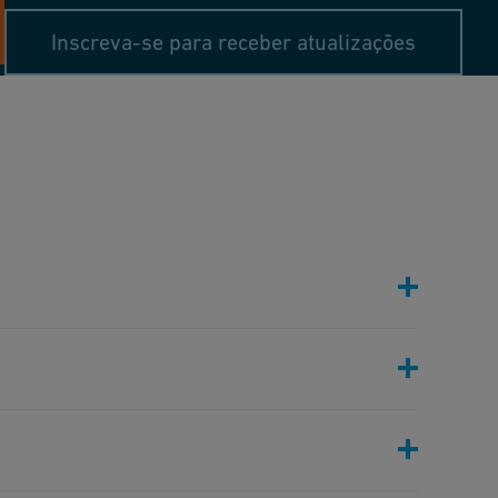
Inscreva-se para receber atualizações
 e de ponta que otimizam a transferência de
ema em usinas de energia e projetos de energia
 tubulação contribuem para a mudança global
el, reduzindo o impacto ambiental em vários
ovável e armazenamento de energia.