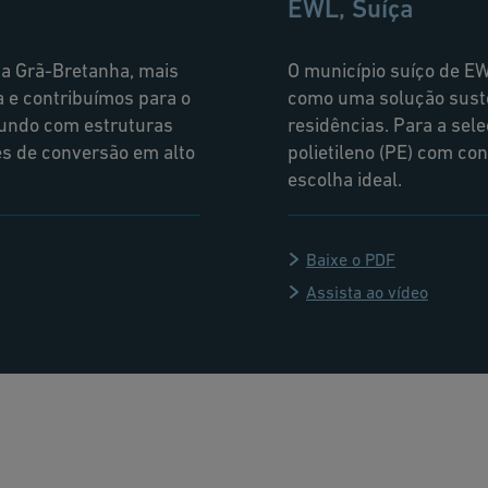
EWL, Suíça
na Grã-Bretanha, mais
O município suíço de EW
 e contribuímos para o
como uma solução suste
mundo com estruturas
residências. Para a sel
s de conversão em alto
polietileno (PE) com co
escolha ideal.
Baixe o PDF
Assista ao vídeo