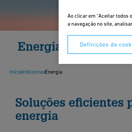
Ao clicar em "Aceitar todos
a navegação no site, analisar
Energia
Definições de cook
Pioneirismo em soluções de energia sustentável.
Início
Indústrias
Energia
Fale com um especialista
Inscr
Soluções eficientes 
energia