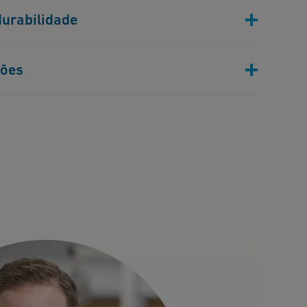
ão confiáveis e resistentes à corrosão,
durabilidade
s altos padrões de segurança no setor de
utura, as pessoas e o meio ambiente.
bulação aumentam a eficiência e a longevidade
ções
stemas de gerenciamento térmico.
urbana à produção de hidrogênio, nossas
o atendem às diversas necessidades do setor de
 e a sustentabilidade em todas as aplicações.