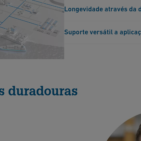
Fornecemos sistemas de tubulaç
Longevidade através da 
projetados para garantir os mai
energia, protegendo a infraestr
Nossas soluções robustas de tu
Suporte versátil a aplica
das baterias de vazão e dos si
Do aquecimento e refrigeração 
soluções versáteis de tubulaçã
energia, promovendo a inovação
s duradouras