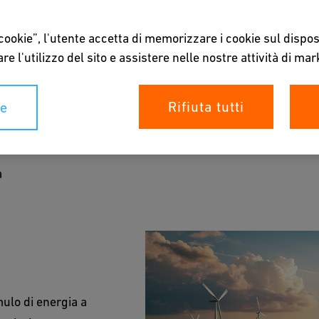
 cookie”, l'utente accetta di memorizzare i cookie sul dispos
re l'utilizzo del sito e assistere nelle nostre attività di mar
rgia
Rifiuta tutti
ie
la gestione termica dei sistemi di stoccaggio
one delle batterie a flusso.
a
per gli aggiornamenti
mulo di energia a