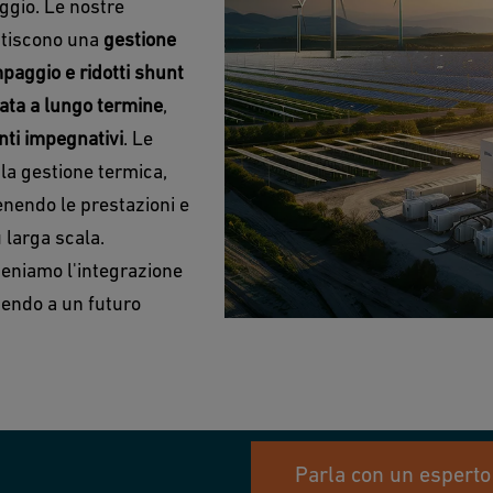
aggio. Le nostre
tiscono una
gestione
mpaggio e ridotti shunt
ata a lungo termine
,
nti impegnativi
. Le
la gestione termica,
nendo le prestazioni e
 larga scala.
eniamo l'integrazione
buendo a un futuro
Parla con un esperto