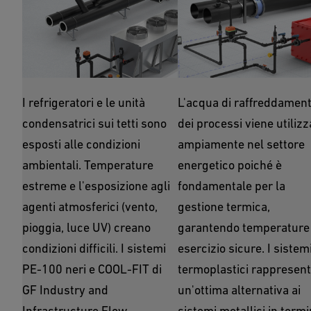
Acqua refrigerata
Raffreddamento d
sui tetti
processo
I refrigeratori e le unità
L'acqua di raffreddamen
condensatrici sui tetti sono
dei processi viene utilizz
esposti alle condizioni
ampiamente nel settore
ambientali. Temperature
energetico poiché è
estreme e l'esposizione agli
fondamentale per la
agenti atmosferici (vento,
gestione termica,
pioggia, luce UV) creano
garantendo temperature 
condizioni difficili. I sistemi
esercizio sicure. I sistem
PE-100 neri e COOL-FIT di
termoplastici rappresen
GF Industry and
un'ottima alternativa ai
Infrastructure Flow
sistemi metallici in termi