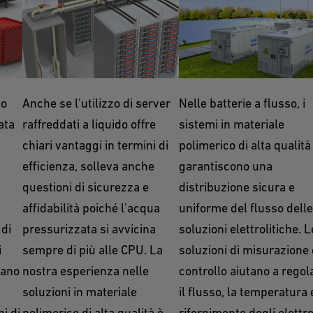
i
Raffreddamento
Distribuzione
liquido diretto
elettrolitica
to
Anche se l'utilizzo di server
Nelle batterie a flusso, i
ata
raffreddati a liquido offre
sistemi in materiale
chiari vantaggi in termini di
polimerico di alta qualità
efficienza, solleva anche
garantiscono una
questioni di sicurezza e
distribuzione sicura e
affidabilità poiché l'acqua
uniforme del flusso delle
di
pressurizzata si avvicina
soluzioni elettrolitiche. L
i
sempre di più alle CPU. La
soluzioni di misurazione 
tano
nostra esperienza nelle
controllo aiutano a regol
soluzioni in materiale
il flusso, la temperatura e
ni di
polimerico di alta qualità è
rifornimento degli elettrol