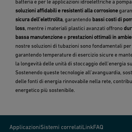
batteria e per le applicazioni idroelettriche a pomp
soluzioni affidabili e resistenti alla corrosione
garan
sicura dell'elettrolita
, garantendo
bassi costi di po
loss
, mentre i materiali plastici avanzati offrono
dur
bassa manutenzione
e
prestazioni ottimali in ambie
nostre soluzioni di tubazioni sono fondamentali per 
garantendo temperature di esercizio sicure e mante
la longevità delle unità di stoccaggio dell'energia su
Sostenendo queste tecnologie all'avanguardia, sost
delle fonti di energia rinnovabile nella rete, contri
energetico più sostenibile.
Applicazioni
Sistemi correlati
Link
FAQ