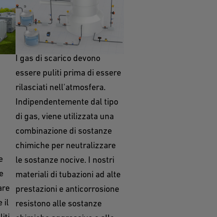
Pulizia dell'aria
I gas di scarico devono
essere puliti prima di essere
rilasciati nell'atmosfera.
Indipendentemente dal tipo
di gas, viene utilizzata una
combinazione di sostanze
chimiche per neutralizzare
e
le sostanze nocive. I nostri
e
materiali di tubazioni ad alte
are
prestazioni e anticorrosione
 il
resistono alle sostanze
iti,