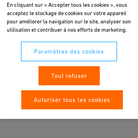
industriels, comme la fiabilité et la confiance, est la preuve non
En cliquant sur « Accepter tous les cookies », vous
seulement de la supériorité de sa résistance chimique et de ses
acceptez le stockage de cookies sur votre appareil
performances mécaniques, mais également de son succès
pour améliorer la navigation sur le site, analyser son
constant dans des applications polyvalentes.
utilisation et contribuer à nos efforts de marketing.
Paramètres des cookies
Downloads
Tout refuser
Autoriser tous les cookies
S
ol
ut
io