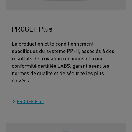
f
o
r
PROGEF Plus
c
l
La production et le conditionnement
o
spécifiques du système PP-H, associés à des
s
résultats de lixiviation reconnus et à une
e
conformité certifiée LABS, garantissent les
normes de qualité et de sécurité les plus
d
élevées.
-
l
o
PROGEF Plus
o
p
s
c