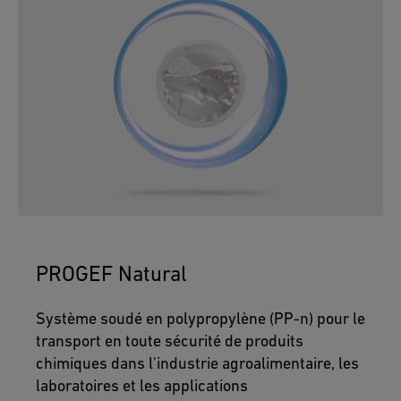
r
u
b
b
e
r
PROGEF Natural
Système soudé en polypropylène (PP-n) pour le
transport en toute sécurité de produits
chimiques dans l'industrie agroalimentaire, les
laboratoires et les applications