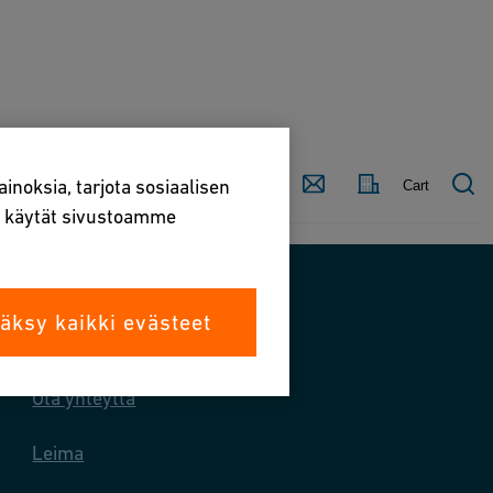
Ota
kilöstö
Maa
inoksia, tarjota sosiaalisen
Cart
yhteyttä
la käytät sivustoamme
äksy kaikki evästeet
Ota meihin yhteyttä
Ota yhteyttä
Leima