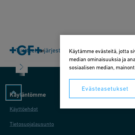
Koti
Tuotteet ja järjestelmät
Tuotteet ja järjestelmät
Teollisuudenalat
So
Käytämme evästeitä, jotta si
Cart
median ominaisuuksia ja anal
sosiaalisen median, mainon
Evästeasetukset
Käytäntömme
Käyttöehdot
Tietosuojalausunto