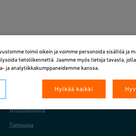
vellukset
Lataukset ja työkalut
Tietoa meistä
Hen
vustomme toimii oikein ja voimme personoida sisältöä ja ma
ysoida tietoliikennettä. Jaamme myös tietoja tavasta, jol
ta- ja analytiikkakumppaneidemme kanssa.
Hylkää kaikki
Hyv
Oikeutenne
Whistleblowing
Tietosuoja