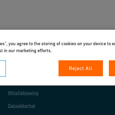
joner
Nedlastninger og verktøy
Om oss
es”, you agree to the storing of cookies on your device to 
t in our marketing efforts.
Reject All
Dine rettigheter
Whistleblowing
Datasikkerhet