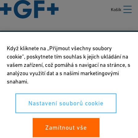
Košík
Naše zásady
Když kliknete na „Přijmout všechny soubory
cookie“, poskytnete tím souhlas k jejich ukládání na
Podmínky používání
vašem zařízení, což pomáhá s navigací na stránce, s
Prohlášení o zásadách ochrany osobních údajů
analýzou využití dat a s našimi marketingovými
snahami.
Nastavení souborů cookie
Nastavení souborů cookie
Vaše práva
Whistleblowing
Zamítnout vše