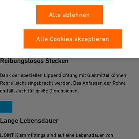
Der Druckring komprimiert die Lippendichtung für eine
Alle ablehnen
perfekte Dichtheit. Der Klemmring greift in das Rohr ein und
garantiert eine hohe Auszugsfestigkeit. iJOINT Fittings sind
weltweit für Trinkwasser zertifiziert.
Alle Cookies akzeptieren
Reibungsloses Stecken
Dank der speziellen Lippendichtung mit Gleitmittel können
Rohre leicht eingebracht werden. Das Anfassen der Rohre
entfällt auch für große Dimensionen.
Lange Lebensdauer
iJOINT Klemmfittings sind auf eine Lebensdauer von