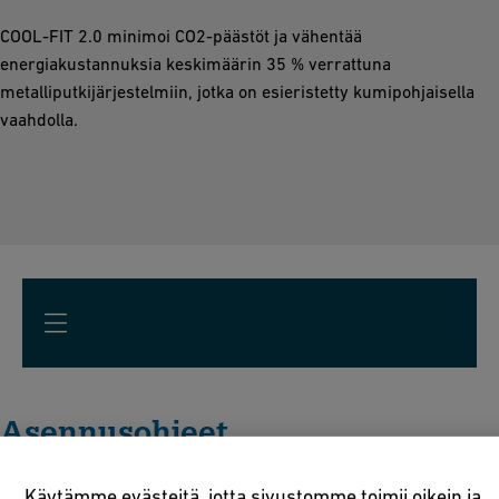
COOL-FIT 2.0 minimoi CO2-päästöt ja vähentää
energiakustannuksia keskimäärin 35 % verrattuna
metalliputkijärjestelmiin, jotka on esieristetty kumipohjaisella
vaahdolla.
Asennusohjeet
Käytämme evästeitä, jotta sivustomme toimii oikein ja
Katso kaikki videot