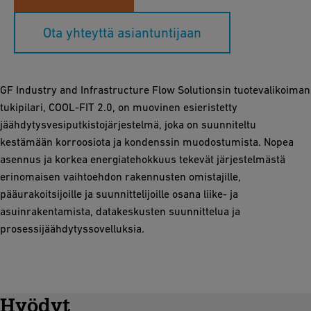
Ota yhteyttä asiantuntijaan
GF Industry and Infrastructure Flow Solutionsin tuotevalikoiman
tukipilari, COOL-FIT 2.0, on muovinen esieristetty
jäähdytysvesiputkistojärjestelmä, joka on suunniteltu
kestämään korroosiota ja kondenssin muodostumista. Nopea
asennus ja korkea energiatehokkuus tekevät järjestelmästä
erinomaisen vaihtoehdon rakennusten omistajille,
pääurakoitsijoille ja suunnittelijoille osana liike- ja
asuinrakentamista, datakeskusten suunnittelua ja
prosessijäähdytyssovelluksia.
Hyödyt