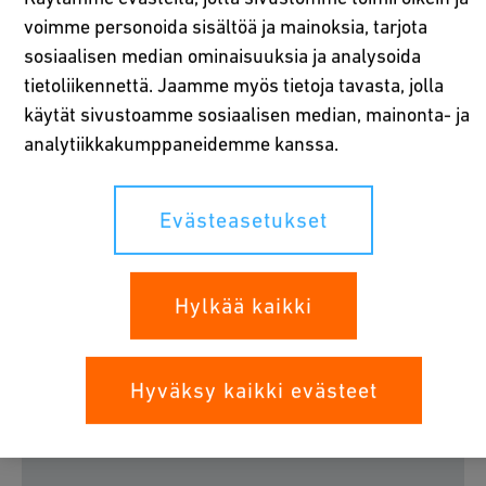
voimme personoida sisältöä ja mainoksia, tarjota
sosiaalisen median ominaisuuksia ja analysoida
COOL-FIT 2.0 -järjestelmä
tietoliikennettä. Jaamme myös tietoja tavasta, jolla
käytät sivustoamme sosiaalisen median, mainonta- ja
Opi asentamaan COOL-FIT 2.0 -järjestelmä helposti.
analytiikkakumppaneidemme kanssa.
Asennus kestää vain muutaman minuutin, ja GF Industry
and Infrastructure Flow Solutionsin MSA-hitsauslaitteet
takaavat liitosten laadun.
Evästeasetukset
Hylkää kaikki
Hyväksy kaikki evästeet nähdäksesi YouTube-
Hyväksy kaikki evästeet
videon.
Evästeasetukset