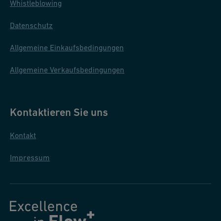
s
Whistleblowing
in
e
th
Datenschutz
e
D
Allgemeine Einkaufsbedingungen
at
Allgemeine Verkaufsbedingungen
a
C
e
Kontaktieren Sie uns
nt
e
Kontakt
r
s
Impressum
in
d
u
st