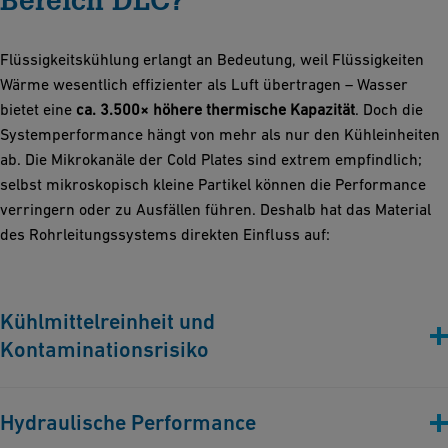
Flüssigkeitskühlung erlangt an Bedeutung, weil Flüssigkeiten
Wärme wesentlich effizienter als Luft übertragen – Wasser
bietet eine
ca. 3.500× höhere thermische Kapazität
. Doch die
Systemperformance hängt von mehr als nur den Kühleinheiten
ab. Die Mikrokanäle der Cold Plates sind extrem empfindlich;
selbst mikroskopisch kleine Partikel können die Performance
verringern oder zu Ausfällen führen. Deshalb hat das Material
des Rohrleitungssystems direkten Einfluss auf:
Kühlmittelreinheit und
Kontaminationsrisiko
Selbst mikroskopisch kleine Partikel können in Direct-to-Chip-
Hydraulische Performance
Flüssigkeitskühlungssystemen die Leistung der Cold Plates