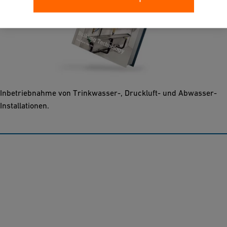
Gebäudetechnik
Planen – Bauen – Betreiben: die Haustechnik-
Planungsgrundlagen sind das Fachwerk über den gesamten
Prozess von der Planung über die Montage bis zur
Inbetriebnahme von Trinkwasser-, Druckluft- und Abwasser-
Installationen.