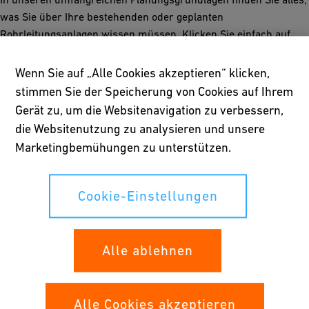
was Sie über Ihre bestehenden oder geplanten
Rohrleitungsanlagen wissen müssen. Klicken Sie einfach auf
das Dokument, das Ihrem Geschäftsbereich entspricht, und
füllen Sie das Formular aus, um die Dokumentation
Wenn Sie auf „Alle Cookies akzeptieren“ klicken,
herunterzuladen:
stimmen Sie der Speicherung von Cookies auf Ihrem
Gerät zu, um die Websitenavigation zu verbessern,
die Websitenutzung zu analysieren und unsere
Marketingbemühungen zu unterstützen.
Cookie-Einstellungen
Alle ablehnen
Alle Cookies akzeptieren