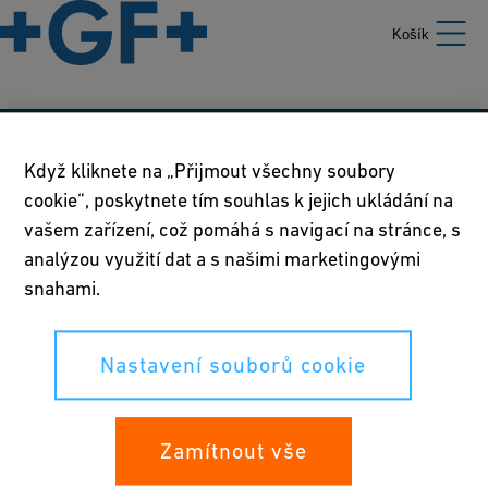
Košík
Naše zásady
Když kliknete na „Přijmout všechny soubory
cookie“, poskytnete tím souhlas k jejich ukládání na
Podmínky používání
vašem zařízení, což pomáhá s navigací na stránce, s
Prohlášení o zásadách ochrany osobních údajů
analýzou využití dat a s našimi marketingovými
snahami.
Nastavení souborů cookie
Nastavení souborů cookie
Vaše práva
Whistleblowing
Zamítnout vše