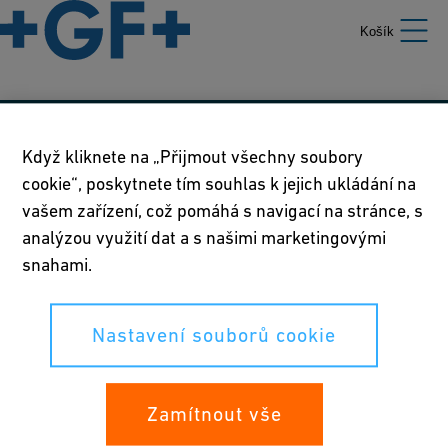
Košík
Naše zásady
Když kliknete na „Přijmout všechny soubory
cookie“, poskytnete tím souhlas k jejich ukládání na
Podmínky používání
vašem zařízení, což pomáhá s navigací na stránce, s
Prohlášení o zásadách ochrany osobních údajů
analýzou využití dat a s našimi marketingovými
snahami.
Nastavení souborů cookie
Nastavení souborů cookie
Vaše práva
Whistleblowing
Zamítnout vše