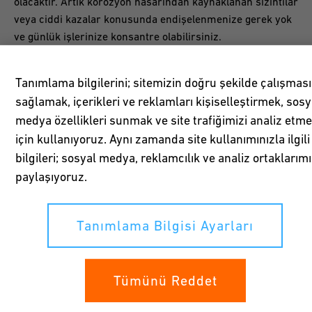
olacaktır. Artık korozyon hasarından kaynaklanan sızıntılar
veya ciddi kazalar konusunda endişelenmenize gerek yok
ve günlük işlerinize konsantre olabilirsiniz.
Tanımlama bilgilerini; sitemizin doğru şekilde çalışması
sağlamak, içerikleri ve reklamları kişiselleştirmek, sosy
medya özellikleri sunmak ve site trafiğimizi analiz etm
Yüksek verim
için kullanıyoruz. Aynı zamanda site kullanımınızla ilgili
bilgileri; sosyal medya, reklamcılık ve analiz ortaklarımı
Pürüzsüz iç yüzeyler, iyi basınç kaybı özelliklerinin yanı
paylaşıyoruz.
sıra borunun iç yüzeylerinde kabuklanma olmamasını
garanti eder. Plastiklerin düşük ısı iletkenliği, küçük enerji
kayıpları nedeniyle verimliliği artırmaya yardımcı olur.
Tanımlama Bilgisi Ayarları
Tüm bu özellikler, GF Plastik Boru Hattı Sistemlerini
kullanan, az bakım gerektiren, yüksek verimli tesisler
yaratır.
Tümünü Reddet