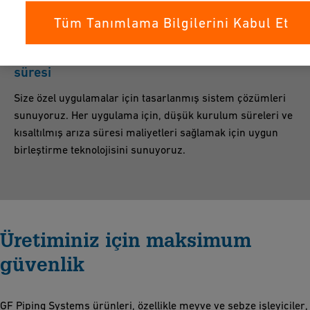
Tüm Tanımlama Bilgilerini Kabul Et
Düşük kurulum maliyetleri ve kısaltılmış arıza
süresi
Size özel uygulamalar için tasarlanmış sistem çözümleri
sunuyoruz. Her uygulama için, düşük kurulum süreleri ve
kısaltılmış arıza süresi maliyetleri sağlamak için uygun
birleştirme teknolojisini sunuyoruz.
Üretiminiz için maksimum
güvenlik
GF Piping Systems ürünleri, özellikle meyve ve sebze işleyiciler,