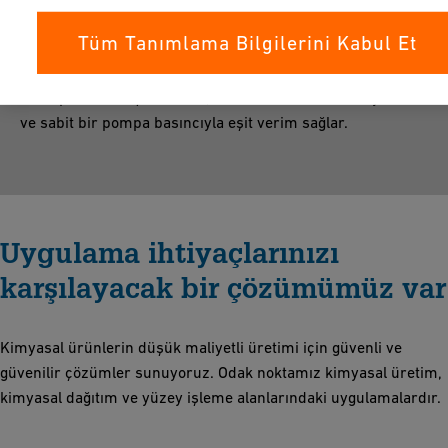
Tüm Tanımlama Bilgilerini Kabul Et
Daha düşük enerji tüketimi
Daha pürüzsüz iç duvarlar, borularda kabuklanmayı önler
ve sabit bir pompa basıncıyla eşit verim sağlar.
Uygulama ihtiyaçlarınızı
karşılayacak bir çözümümüz var
Kimyasal ürünlerin düşük maliyetli üretimi için güvenli ve
güvenilir çözümler sunuyoruz. Odak noktamız kimyasal üretim,
kimyasal dağıtım ve yüzey işleme alanlarındaki uygulamalardır.