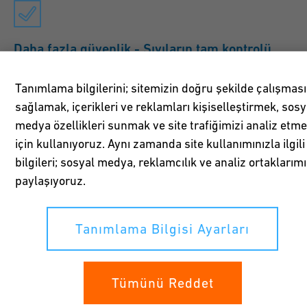
Daha fazla güvenlik - Sıvıların tam kontrolü
Tehlikeli sıvıların güvenli bir şekilde taşınması için
Tanımlama bilgilerini; sitemizin doğru şekilde çalışması
korozyonsuz boru hattı sistemleri ile birlikte yenilikçi
sağlamak, içerikleri ve reklamları kişiselleştirmek, sosy
kontrol teknolojisi, tüm kullanım ömrü boyunca sızıntı
medya özellikleri sunmak ve site trafiğimizi analiz etm
olmadan sorunsuz işletim sağlar.
için kullanıyoruz. Aynı zamanda site kullanımınızla ilgili
bilgileri; sosyal medya, reklamcılık ve analiz ortaklarımı
paylaşıyoruz.
Korozyon oluşturmaz
Tanımlama Bilgisi Ayarları
Plastikler, metal boru sistemleri gibi paslanmaz.
Tümünü Reddet