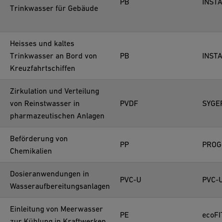
PB
INST
Trinkwasser für Gebäude
Heisses und kaltes
Trinkwasser an Bord von
PB
INST
Kreuzfahrtschiffen
Zirkulation und Verteilung
von Reinstwasser in
PVDF
SYGEF
pharmazeutischen Anlagen
Beförderung von
PP
PROG
Chemikalien
Dosieranwendungen in
PVC-U
PVC-
Wasseraufbereitungsanlagen
Einleitung von Meerwasser
PE
ecoFI
zur Kühlung in Kraftwerken