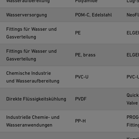
Wasseraufbereitung
Polyamide
Lug-S
Wasserversorgung
POM-C, Edelstahl
NeoF
Fittings für Wasser und
PE
ELGEF
Gasverteilung
Fittings für Wasser und
PE, brass
ELGEF
Gasverteilung
Chemische Industrie
PVC-U
PVC-U
und Wasseraufbereitung
Quick
Direkte Flüssigkeitskühlung
PVDF
Valve
Industrielle Chemie- und
PROG
PP-H
Wasseranwendungen
Fittin
Kuge