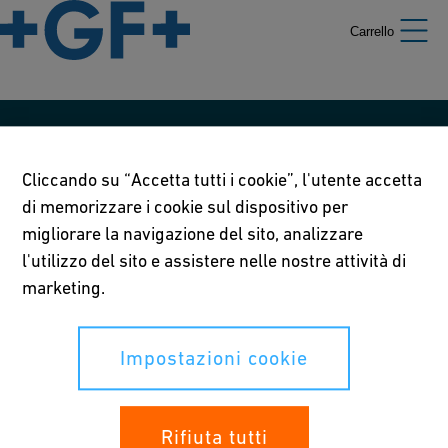
Carrello
Le nostre politiche
Cliccando su “Accetta tutti i cookie”, l'utente accetta
Termini di utilizzo
di memorizzare i cookie sul dispositivo per
migliorare la navigazione del sito, analizzare
Informativa sulla privacy
l'utilizzo del sito e assistere nelle nostre attività di
Impostazioni cookie
marketing.
Impostazioni cookie
I tuoi diritti
Whistleblowing
Rifiuta tutti