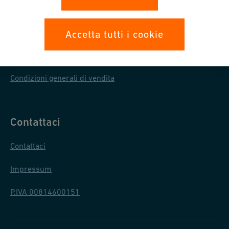
Procedura Whistleblowing Georg Fischer Spa
Protezione dati
Accetta tutti i cookie
Condizioni generali di acquisto
Condizioni generali di vendita
Contattaci
Contattaci
Impressum
P.IVA 00814600151