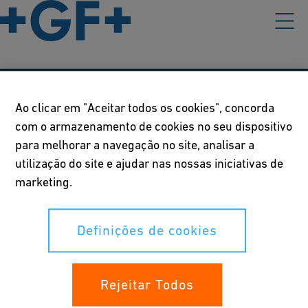
Nossas políticas
Ao clicar em "Aceitar todos os cookies", concorda
com o armazenamento de cookies no seu dispositivo
Termos de Uso
para melhorar a navegação no site, analisar a
Declaração de Privacidade
utilização do site e ajudar nas nossas iniciativas de
marketing.
Definições de cookies
Definições de cookies
Seus direitos
Canal de denúncia
Rejeitar Todos