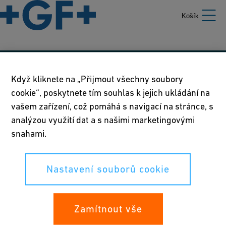
Košík
Naše zásady
Když kliknete na „Přijmout všechny soubory
cookie“, poskytnete tím souhlas k jejich ukládání na
Podmínky používání
vašem zařízení, což pomáhá s navigací na stránce, s
Prohlášení o zásadách ochrany osobních údajů
analýzou využití dat a s našimi marketingovými
snahami.
Nastavení souborů cookie
Nastavení souborů cookie
Vaše práva
Whistleblowing
Zamítnout vše