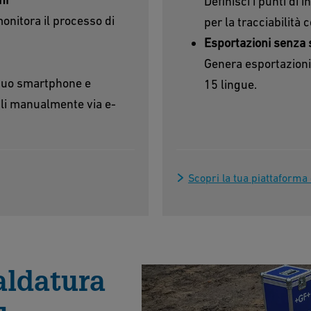
Definisci i punti di
monitora il processo di
per la tracciabilità
Esportazioni senza 
Genera esportazioni a
l tuo smartphone e
15 lingue.
ili manualmente via e-
Scopri la tua piattaforma 
saldatura