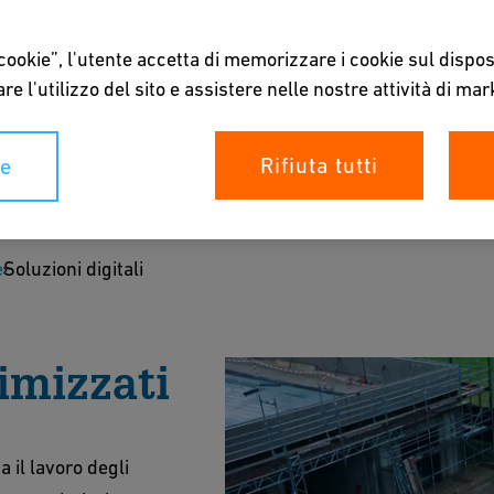
 cookie”, l'utente accetta di memorizzare i cookie sul dispos
re l'utilizzo del sito e assistere nelle nostre attività di mar
Rifiuta tutti
ie
 CONNECT Welding, caricando tutta la
a piattaforma centrale. In qualsiasi momento e
e
Soluzioni digitali
timizzati
utorial
 il lavoro degli