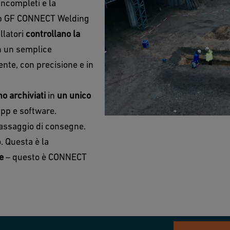
 incompleti e la
app GF CONNECT Welding
allatori
controllano la
 un semplice
nte, con precisione e in
no archiviati
in
un unico
app e software.
passaggio di consegne.
. Questa è la
e
– questo è CONNECT