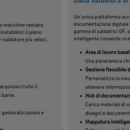
Dalla saldatura ai
Un'unica piattaforma acce
documentazione digitale d
 le macchine restano
gamma di saldatrici GF, 
nstallatori il pieno
intelligente consente ric
r saldature più veloci,
Area di lavoro basat
Una panoramica chiar
Gestione flessibile 
Personalizza la visu
cquisisci tutto il
ottenere informazio
 barre.
Hub di documentaz
Carica materiali di s
 geolocalizzazioni e
disegni e documenti
Mappatura intelligen
ni