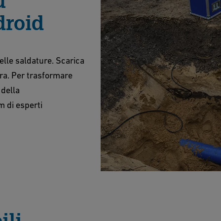
u
droid
elle saldature. Scarica
ra. Per trasformare
 della
m di esperti
ili