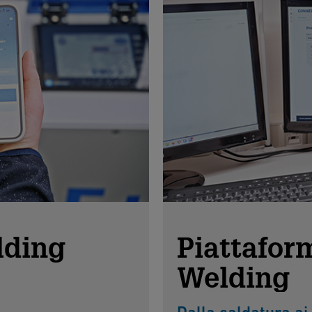
ding
Piattafo
Welding