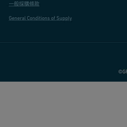
一般採購條款
General Conditions of Supply
©GF