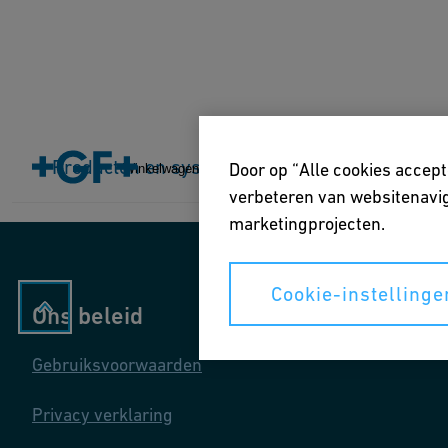
Home
Producten en systemen
Producten en systemen
Industrieën
Toepas
Door op “Alle cookies accept
Winkelwagen
verbeteren van websitenavig
marketingprojecten.
Cookie-instellinge
Ons beleid
Gebruiksvoorwaarden
Privacy verklaring