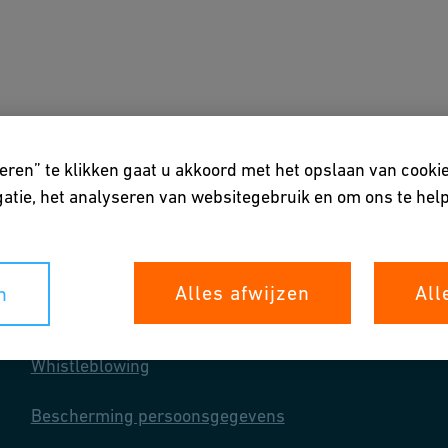
singen
Services & Tools
Over ons
eren” te klikken gaat u akkoord met het opslaan van cooki
atie, het analyseren van websitegebruik en om ons te help
Alles afwijzen
All
n
Uw rechten
Whistleblowing
Bescherming persoonsgegevens