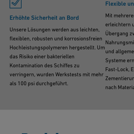
Flexible un
Mit mehrere
Erhöhte Sicherheit an Bord
erleichtern
Unsere Lösungen werden aus leichten,
Übergang zw
flexiblen, robusten und korrosionsfreien
Nahrungsmit
Hochleistungspolymeren hergestellt. Um
und allgem
das Risiko einer bakteriellen
Systeme erm
Kontamination des Schiffes zu
Fast-Lock, 
verringern, wurden Werkstests mit mehr
Zementierun
als 100 psi durchgeführt.
nach Materia