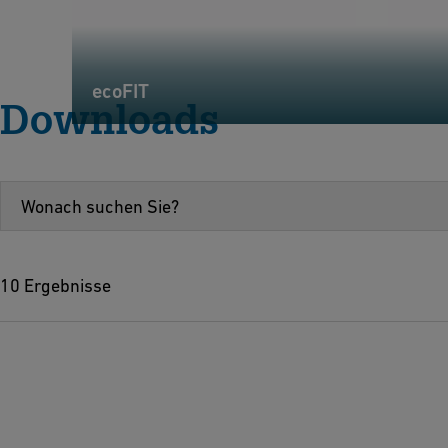
ecoFIT
Downloads
10 Ergebnisse
P
M