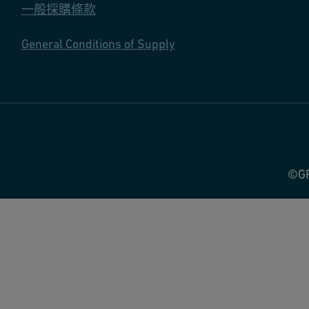
一般採購條款
General Conditions of Supply
©GF