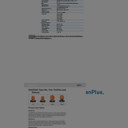
1
t
2
D
a
-
I
s
M
A
h
1
S
e
2,
T
e
5
A
t
-
R
P
T
i
y
n
p
s,
DIASTAR Type Six, Ten, TenPlus,
e
P
Sixteen Datasheet EN HQ
S
U
i
[ 9 MB
/
PDF ]
R
x
下載
D
,