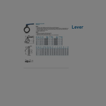
y
D
V
a
a
t
l
a
Butterfly Valve 565 Hand Lever
v
s
Datasheet
e
h
5
[ 630 KB
/
PDF ]
e
6
下載
e
5
t
H
a
B
n
u
d
tt
L
e
e
r
v
fl