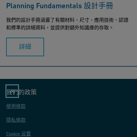
e
Planning Fundamentals 設計手冊
e
我們的設計手冊涵蓋了有關材料、尺寸、應用技術、認證
n
和標準的詳細資料，並提供對額外知識庫的存取。
D
a
詳細
t
a
s
h
e
e
我們的政策
t
使用條款
E
N
隱私條款
Cookie 设置