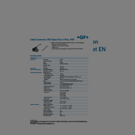
n
n
G
n
e
e
a
ct
r
Cable Connector, M12-Open
o
D
End, 4-Pins, PUR Datasheet EN
r,
a
HQ
M
t
1
[ 346 KB
/
PDF ]
a
2
下載
s
-
h
O
e
p
C
e
e
a
t
n
b
E
le
n