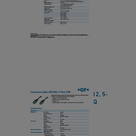
a
2
C
t
-
o
a
M
n
s
1
n
h
2,
e
e
4
ct
e
-
i
t
P
o
i
n
n
C
s,
Connection Cable, M12-M12, 5-
a
P
Pins, PUR Datasheet EN HQ
b
U
le
[ 480 KB
/
PDF ]
R
,
下載
D
M
a