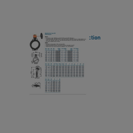
e
y
r
V
D
a
a
l
t
Butterfly Valve 565 Reduction
v
a
Gear Datasheet
e
s
5
[ 600 KB
/
PDF ]
h
6
下載
e
5
e
R
t
e
C
d
a
u
b
c
le
ti
C
o
o