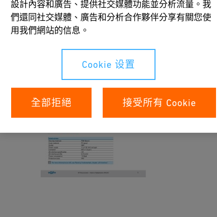
r
設計內容和廣告、提供社交媒體功能並分析流量。我
f
們還同社交媒體、廣告和分析合作夥伴分享有關您使
a
用我們網站的信息。
AS-Interface Controller
c
Datasheet EN HQ
e
Cookie 设置
C
[ 707 KB
/
PDF ]
o
下載
n
全部拒絕
接受所有 Cookie
t
r
B
o
u
ll
tt
e
e
r
r
D
fl
a
y