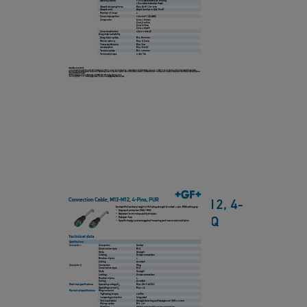
p
C
t
e
o
a
n
n
s
E
n
h
n
e
e
d,
ct
e
4
i
t
-
o
P
n
i
C
n
Connection Cable, M12-M12, 4-
a
s,
Pins, PUR Datasheet EN HQ
b
P
le
[ 385 KB
/
PDF ]
U
,
下載
R
M
D
1