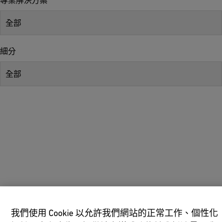
專業解決方案
全部
細分
全部
A
S
-
I
n
t
e
我們使用 Cookie 以允許我們網站的正常工作、個性化