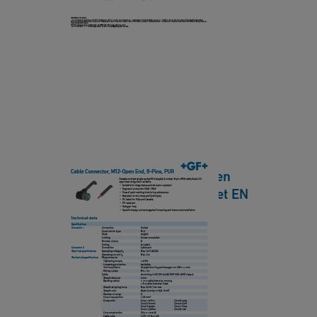
s
n
b
h
E
le
e
n
C
e
d,
o
t
5
n
-
n
P
e
i
ct
n
Cable Connector, M12-Open
o
s,
End, 8-Pins, PUR Datasheet EN
r,
P
HQ
M
U
1
[ 422 KB
/
PDF ]
R
2
下載
D
-
a
O
t
p