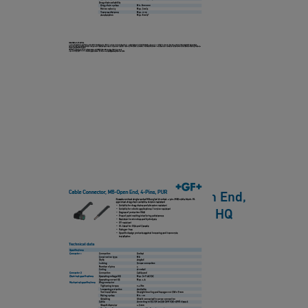
C
a
e
a
s
n
b
h
E
le
e
n
C
e
d,
o
t
8
n
-
n
P
e
i
ct
n
Cable Connector, M8-Open End,
o
s,
4-Pins, PUR Datasheet EN HQ
r,
P
M
[ 420 KB
/
PDF ]
U
8
下載
R
-
D
O
a