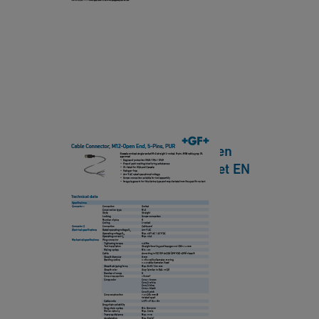
E
le
e
n
C
e
d,
o
t
4
n
-
n
P
e
i
ct
n
Cable Connector, M12-Open
o
s,
End, 5-Pins, PUR Datasheet EN
r,
P
HQ
M
V
1
[ 410 KB
/
PDF ]
C
2
下載
D
-
a
O
t
p
C
a
e
a