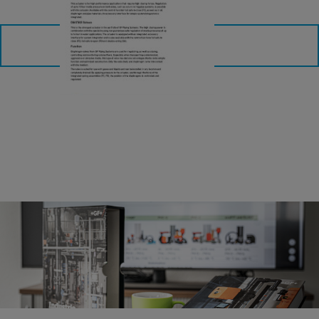
a
T
t
e
a
載入更多
n
s
,
h
T
e
e
e
n
t
P
l
u
s
,
S
i
x
t