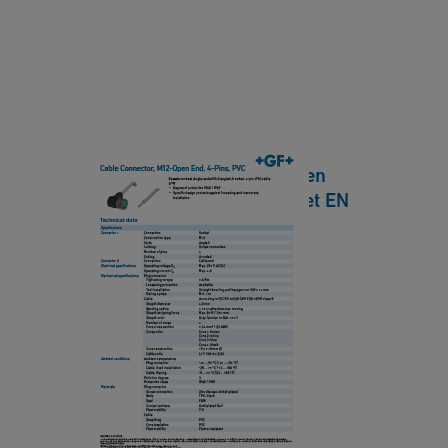
C
d,
o
4
n
-
n
P
e
i
ct
n
Cable Connector, M12-Open
o
s,
End, 4-Pins, PVC Datasheet EN
r,
P
HQ
M
U
1
[ 339 KB
/
PDF ]
R
2
下載
D
-
a
O
t
p
C
a
e
a
s
n
b
h