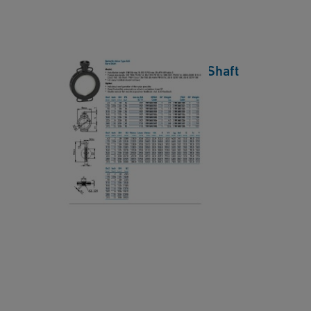
t
V
a
a
s
l
h
Butterfly Valve 565 Bare Shaft
v
e
Datasheet
e
e
5
[ 656 KB
/
PDF ]
t
6
下載
E
5
N
B
a
B
r
u
e
tt
S
e
h
r
a
fl
ft