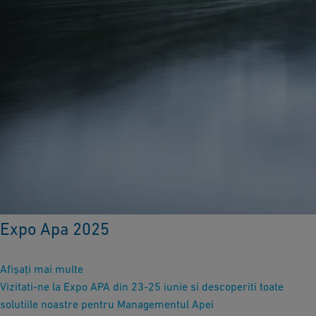
Expo Apa 2025
Afișați mai multe
Vizitati-ne la Expo APA din 23-25 iunie si descoperiti toate
solutiile noastre pentru Managementul Apei