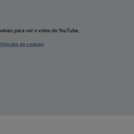
conforto para os operado
garantem um gerenciame
ookies para ver o vídeo do YouTube.
finições de cookies