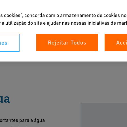
 os cookies", concorda com o armazenamento de cookies no
 a utilização do site e ajudar nas nossas iniciativas de mar
ção Hycleen
Rejeitar Todos
Ace
ies
co e limpeza otimizada.
oad do catálogo
ua
ortantes para a água