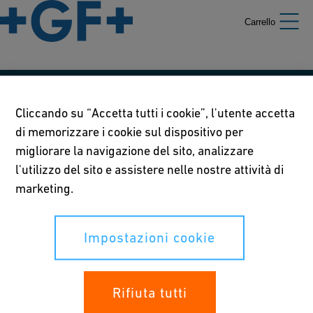
Carrello
Le nostre politiche
Cliccando su “Accetta tutti i cookie”, l'utente accetta
di memorizzare i cookie sul dispositivo per
Termini di utilizzo
migliorare la navigazione del sito, analizzare
Informativa sulla privacy
l'utilizzo del sito e assistere nelle nostre attività di
marketing.
Impostazioni cookie
Impostazioni cookie
I tuoi diritti
Whistleblowing
Rifiuta tutti