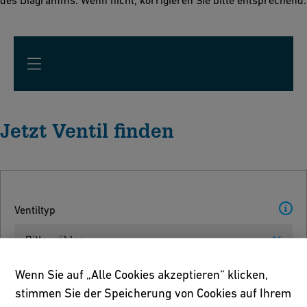
des Diagramms. Wenn nicht, korrigieren Sie bitte entsprechend.
Jetzt Ventil finden
Ventiltyp
Bitte wählen
Wenn Sie auf „Alle Cookies akzeptieren“ klicken,
Einheit
stimmen Sie der Speicherung von Cookies auf Ihrem
Bitte wählen