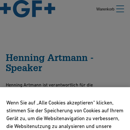
Warenkorb
Henning Artmann -
Speaker
Henning Artmann ist verantwortlich für die
Geschäftsentwicklung Brandschutz und Holzbau für Hilti
in Zentraleuropa. Nach seinem Studium der
Wenn Sie auf „Alle Cookies akzeptieren“ klicken,
Werkstoffwissenschaften an der TU Dresden und KTH
stimmen Sie der Speicherung von Cookies auf Ihrem
Stockholm absolvierte er ein MBA Programm am Collège
Gerät zu, um die Websitenavigation zu verbessern,
des Ingénieurs in Paris und München. Kooperationen und
die Websitenutzung zu analysieren und unsere
Partnerschaften begleiten ihn durch seine verschiedene