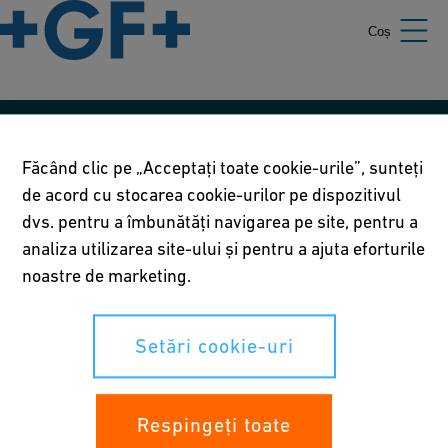
Coș
Politicile noastre
Făcând clic pe „Acceptați toate cookie-urile”, sunteți
Termeni de utilizare
de acord cu stocarea cookie-urilor pe dispozitivul
dvs. pentru a îmbunătăți navigarea pe site, pentru a
Declarația de confidențialitate
analiza utilizarea site-ului și pentru a ajuta eforturile
noastre de marketing.
Setări cookie-uri
Setări cookie-uri
Drepturile tale
Whistleblowing
Respingeți toate