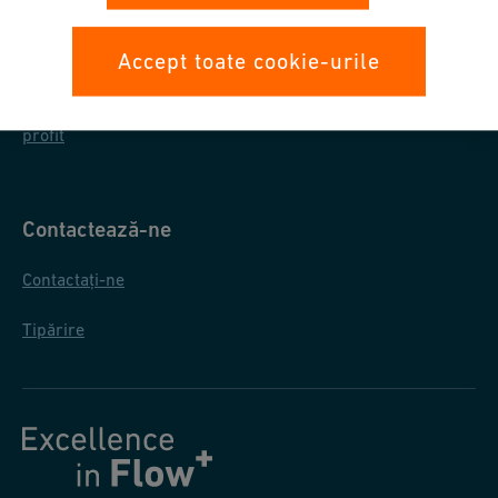
Protecția datelor
Condiții generale de achiziționare
Accept toate cookie-urile
Raportul privind informatiile referitoare la impozitul pe
profit
Contactează-ne
Contactați-ne
Tipărire