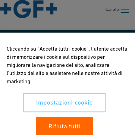
Carrello
Le nostre politiche
Cliccando su “Accetta tutti i cookie”, l'utente accetta
di memorizzare i cookie sul dispositivo per
Termini di utilizzo
migliorare la navigazione del sito, analizzare
Informativa sulla privacy
l'utilizzo del sito e assistere nelle nostre attività di
marketing.
Impostazioni cookie
Impostazioni cookie
I tuoi diritti
Whistleblowing
Rifiuta tutti