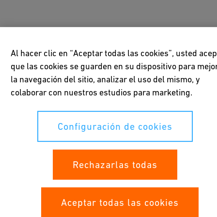
Al hacer clic en “Aceptar todas las cookies”, usted acep
que las cookies se guarden en su dispositivo para mejo
la navegación del sitio, analizar el uso del mismo, y
colaborar con nuestros estudios para marketing.
Configuración de cookies
Agua 100% ultrapura
El tramo muerto Zero elimina el espacio muerto y, con él,
Rechazarlas todas
el potencial de crecimiento de partículas. Esto significa
que los sistemas de tuberías transportan agua 100%
ultrapura en todo momento, ofreciendo el más alto nivel
Aceptar todas las cookies
de calidad para la producción de alta pureza.