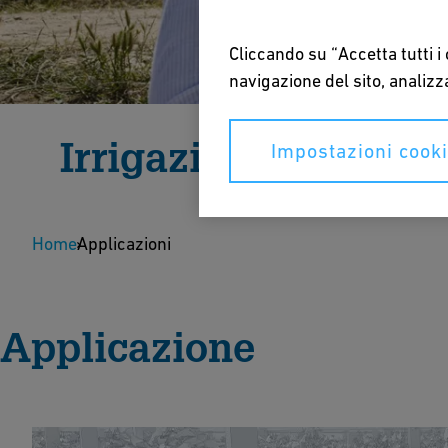
Cliccando su “Accetta tutti i
navigazione del sito, analizza
Irrigazione
Impostazioni cook
Sistemi di tubazione affidabili per l'irrigazione, 
Home
dell'acqua e pratiche agricole sostenibili.
Applicazioni
Parla con un esperto
Applicazione