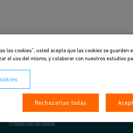
es
Descargas y herramientas
Sobre nosotros
das las cookies”, usted acepta que las cookies se guarden 
lizar el uso del mismo, y colaborar con nuestros estudios p
cookies
Sus derechos
Rechazarlas todas
Acept
Whistleblowing
Protección de Datos