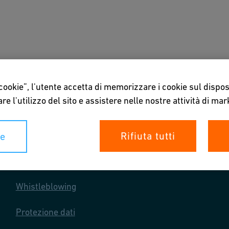
ownload e tool
Chi siamo
 cookie”, l'utente accetta di memorizzare i cookie sul dispos
re l'utilizzo del sito e assistere nelle nostre attività di mar
Rifiuta tutti
ie
I tuoi diritti
Whistleblowing
Protezione dati