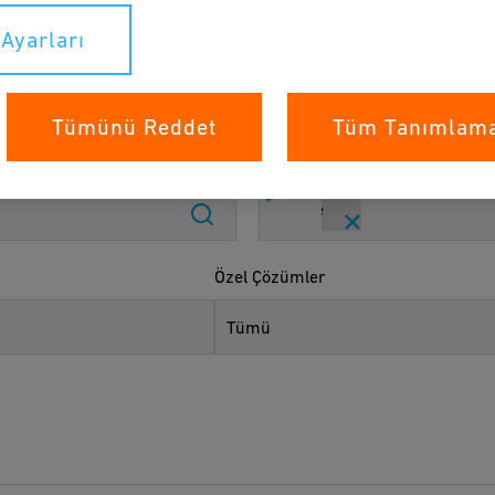
Ayarları
Tümünü Reddet
Tüm Tanımlama 
Diller
Türkçe
Özel Çözümler
Tümü