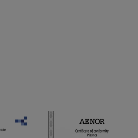
A
E
N
O
R
-
P
P
-
R
C
GS
AENOR - PP-RCT CAMELYAFLI
T
BORU
G