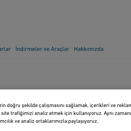
arlar
İndirmeler ve Araçlar
Hakkımızda
zin doğru şekilde çalışmasını sağlamak, içerikleri ve reklam
ite trafiğimizi analiz etmek için kullanıyoruz. Aynı zamanda
em özelliklerimizde ve broşürlerimizde ayrıntılı olarak
amcılık ve analiz ortaklarımızla paylaşıyoruz.
lgileri aramak için sunulan filtreleri kullanabilirsiniz.