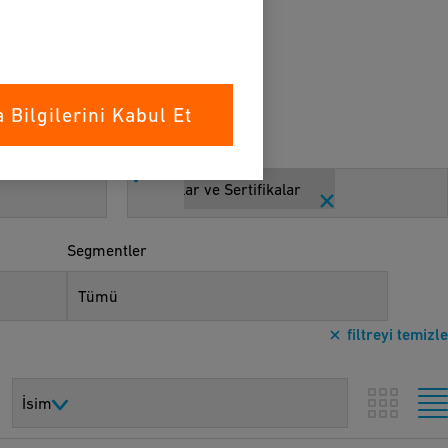
Bilgilerini Kabul Et
Varlık Türleri
Beyanlar ve Sertifikalar
Segmentler
Tümü
filtreyi temizle
İsim