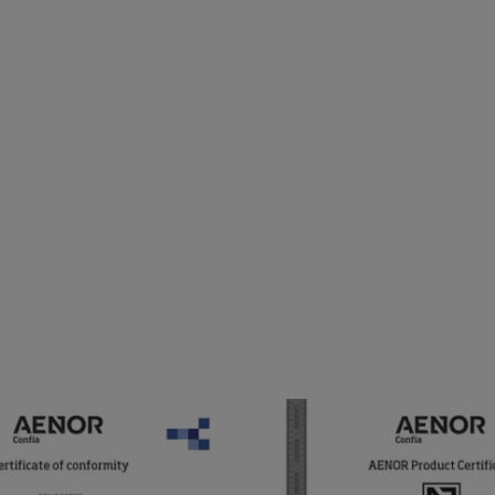
A
E
N
O
R
-
P
P
-
R
F
PP-R CAMELYAFLI
AENOR - PP-R FITTIN
I
T