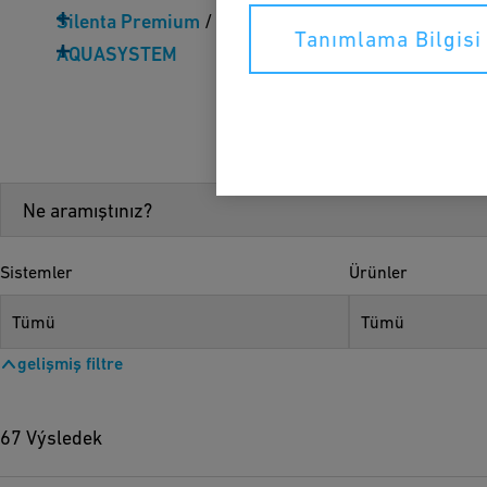
Silenta Premium
/
Silenta 3A
/
Silenta FR
Tanımlama Bilgisi 
AQUASYSTEM
Sistemler
Ürünler
Tümü
Tümü
gelişmiş filtre
67 Výsledek