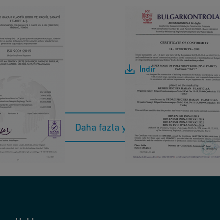
R
)
 9001 TR
Bulgarkontrola Certifi
& PP-RCT
]
[ 1 MB
/
PDF ]
İndir
Daha fazla yükle