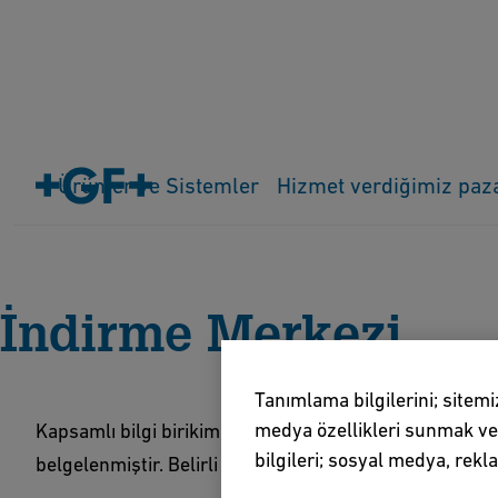
Ürünler ve Sistemler
Hizmet verdiğimiz paz
Anasayfa
İndirmeler ve Araçlar
İndirme Merkezi
İndirme Merkezi
Tanımlama bilgilerini; sitemi
medya özellikleri sunmak ve s
Kapsamlı bilgi birikimimiz, ürün kataloglarımızda, sist
bilgileri; sosyal medya, rekl
belgelenmiştir. Belirli bir terimi arayabilir veya ilgili bi