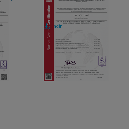
1
T
[ 1 MB
/
PDF ]
R
İndir
4
0
0
1