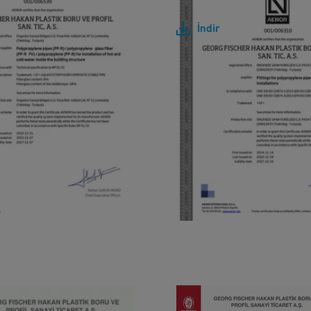
F ]
[ 290 KB
/
PDF ]
T
İndir
I
N
G
S
B
V
-
T
S
E
N
I
S
O
1
N ISO 14001-2015 -
BV - TS EN ISO 14001