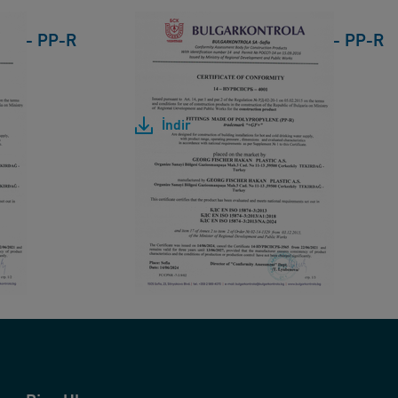
cate- PP-R
Bulgarkontrola Certificate- PP-R
Fittings
[ 1 MB
/
PDF ]
İndir