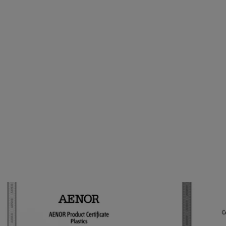
A
A
E
E
N
N
O
O
R
R
-
-
P
P
P
P
-
-
R
R
P
F
AENOR - PP-R BORU 6538
AENOR - 
I
A
BORU
P
S