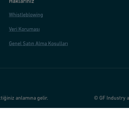
Haklarınız
Whistleblowing
Veri Koruması
Genel Satın Alma Koşulları
tiğiniz anlamına gelir.
© GF Industry a