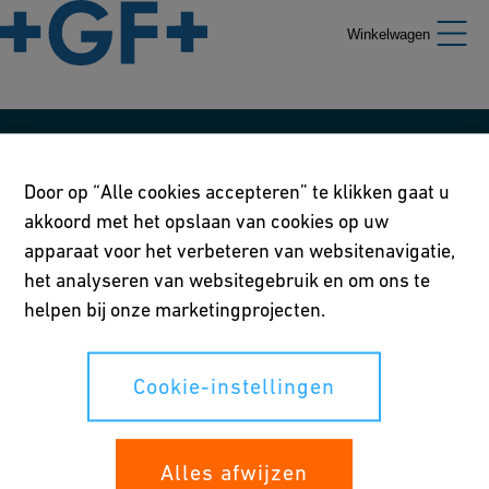
Winkelwagen
Ons beleid
Door op “Alle cookies accepteren” te klikken gaat u
Gebruiksvoorwaarden
akkoord met het opslaan van cookies op uw
apparaat voor het verbeteren van websitenavigatie,
Privacy verklaring
het analyseren van websitegebruik en om ons te
Cookie-instellingen
helpen bij onze marketingprojecten.
Cookie-instellingen
Uw rechten
Alles afwijzen
Whistleblowing