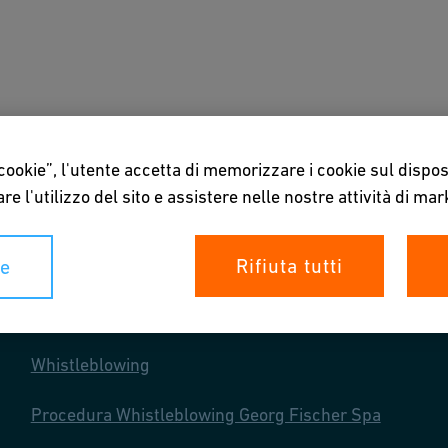
zioni
Download e tools
Chi siamo
 cookie”, l'utente accetta di memorizzare i cookie sul dispos
re l'utilizzo del sito e assistere nelle nostre attività di mar
Rifiuta tutti
ie
I tuoi diritti
Whistleblowing
Procedura Whistleblowing Georg Fischer Spa