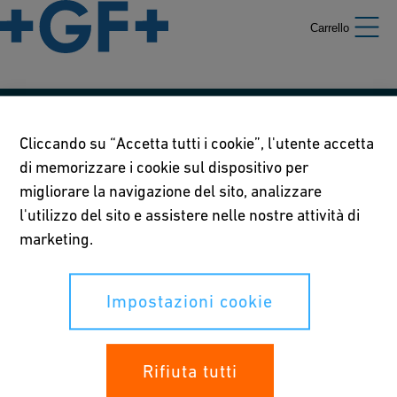
Carrello
Le nostre politiche
Cliccando su “Accetta tutti i cookie”, l'utente accetta
di memorizzare i cookie sul dispositivo per
Termini di utilizzo
migliorare la navigazione del sito, analizzare
Informativa sulla privacy
l'utilizzo del sito e assistere nelle nostre attività di
marketing.
Impostazioni cookie
Impostazioni cookie
I tuoi diritti
Whistleblowing
Rifiuta tutti