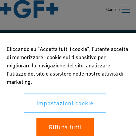
Carrello
Le nostre politiche
Cliccando su “Accetta tutti i cookie”, l'utente accetta
di memorizzare i cookie sul dispositivo per
Termini di utilizzo
migliorare la navigazione del sito, analizzare
Informativa sulla privacy
l'utilizzo del sito e assistere nelle nostre attività di
marketing.
Impostazioni cookie
Impostazioni cookie
I tuoi diritti
Whistleblowing
Rifiuta tutti