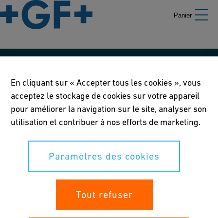
Panier
Nos politiques
En cliquant sur « Accepter tous les cookies », vous
Conditions d'utilisation
acceptez le stockage de cookies sur votre appareil
pour améliorer la navigation sur le site, analyser son
Déclaration de confidentialité
utilisation et contribuer à nos efforts de marketing.
Paramètres des cookies
Paramètres des cookies
Vos droits
Tout refuser
Whistleblowing