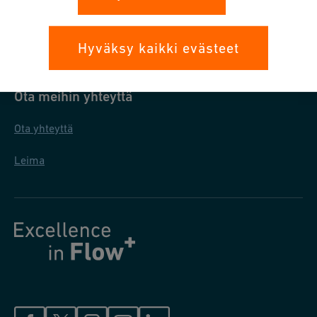
Tietosuoja
Yleiset ostoehdot
Hyväksy kaikki evästeet
Ota meihin yhteyttä
Ota yhteyttä
Leima