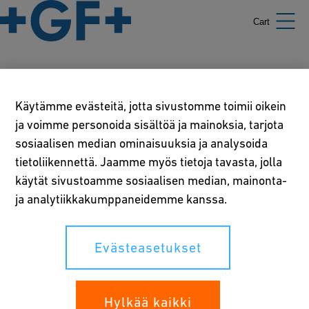
Cart
Käytäntömme
Käytämme evästeitä, jotta sivustomme toimii oikein
ja voimme personoida sisältöä ja mainoksia, tarjota
Käyttöehdot
sosiaalisen median ominaisuuksia ja analysoida
tietoliikennettä. Jaamme myös tietoja tavasta, jolla
Tietosuojalausunto
käytät sivustoamme sosiaalisen median, mainonta-
Evästeasetukset
ja analytiikkakumppaneidemme kanssa.
Evästeasetukset
Oikeutenne
Whistleblowing
Hylkää kaikki