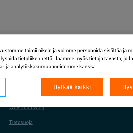
vellukset
Lataukset ja työkalut
Tietoa meistä
Hen
vustomme toimii oikein ja voimme personoida sisältöä ja ma
ysoida tietoliikennettä. Jaamme myös tietoja tavasta, jol
ta- ja analytiikkakumppaneidemme kanssa.
Hylkää kaikki
Hyv
Oikeutenne
Whistleblowing
Tietosuoja