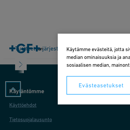
Koti
Tuotteet ja järjestelmät
Tuotteet ja järjestelmät
Teollisuudenalat
So
Käytämme evästeitä, jotta si
Cart
median ominaisuuksia ja anal
sosiaalisen median, mainon
Evästeasetukset
Käytäntömme
Käyttöehdot
Tietosuojalausunto