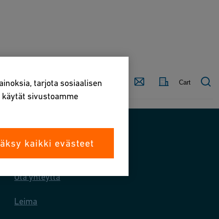
Ota
kilöstö
Maa
inoksia, tarjota sosiaalisen
Cart
yhteyttä
la käytät sivustoamme
äksy kaikki evästeet
Ota meihin yhteyttä
Ota yhteyttä
Leima