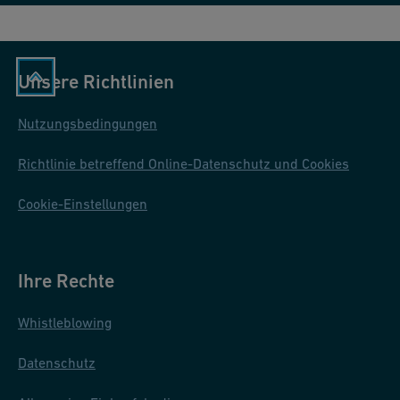
m
it
Ei
n
Unsere Richtlinien
z
el
Nutzungsbedingungen
k
Richtlinie betreffend Online-Datenschutz und Cookies
a
n
Cookie-Einstellungen
al
-
R
Ihre Rechte
el
Whistleblowing
ai
s
Datenschutz