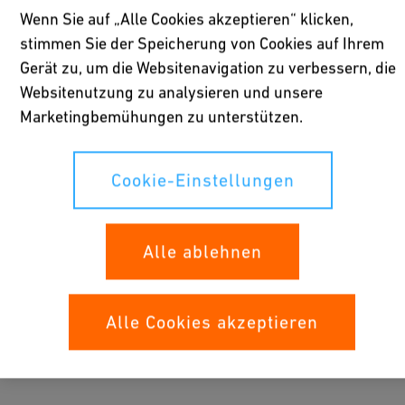
h
Wenn Sie auf „Alle Cookies akzeptieren“ klicken,
r
stimmen Sie der Speicherung von Cookies auf Ihrem
s
Gerät zu, um die Websitenavigation zu verbessern, die
c
Websitenutzung zu analysieren und unsere
Y-Anbohrschelle ELGEF Plus
h
Marketingbemühungen zu unterstützen.
d180 bis d315
e
Installationsanleitung
ll
e
Cookie-Einstellungen
[ 2 MB
/
PDF ]
E
Herunterladen
L
Alle ablehnen
G
E
A
F
n
Alle Cookies akzeptieren
P
b
l
o
u
h