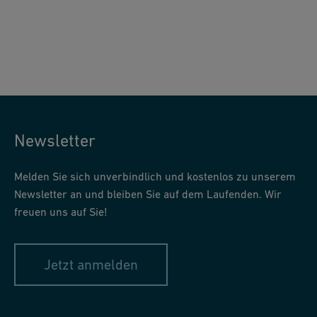
e
s
r
g
M
a
e
n
h
g
r
p
u
Newsletter
n
Melden Sie sich unverbindlich und kostenlos zu unserem
kt
Newsletter an und bleiben Sie auf dem Laufenden. Wir
s
freuen uns auf Sie!
c
h
al
Jetzt anmelden
te
r