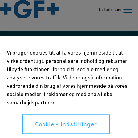
Indkøbskurv
Vores retningslinier
Vi bruger cookies til, at få vores hjemmeside til at
Brugsvilkår
virke ordentligt, personalisere indhold og reklamer,
tilbyde funktioner i forhold til sociale medier og
Privatlivserklæring
analysere vores traffik. Vi deler også information
vedrørende din brug af vores hjemmeside på vores
Cookie - indstillinger
sociale medier, i reklamer og med analytiske
samarbejdspartnere.
Dine rettigheder
Cookie - indstillinger
Whistleblowing